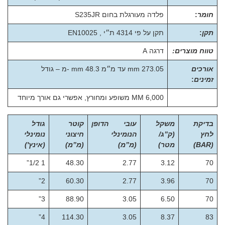
חומר
:
פלדה מעורגלת בחום S235JR
תקן
:
תקן על פי 4314 ת״י , EN10025
טווח מוצרים:
דרגה A
אורכים
mm 273.05 עד מ״מ mm 48.3 -מ – גודל
זמינים
:
6,000 MM משופע ומחורץ, אפשרי גם אורך מיוחד
בדיקת
משקל
עובי הדופן
קוטר
גודל
לחץ
(ק”ג/
הנומינלי
חיצוני
נומינלי
(BAR)
מטר)
(מ”מ)
(מ”מ)
(אינץ')
1 1/2”
48.30
2.77
3.12
70
2”
60.30
2.77
3.96
70
3”
88.90
3.05
6.50
70
4”
114.30
3.05
8.37
83