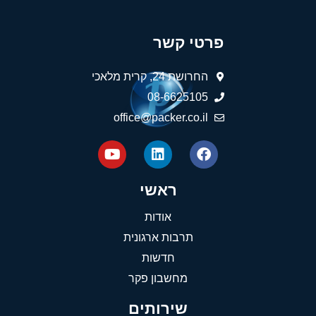
פרטי קשר
החרושת 24, קרית מלאכי
08-6625105
office@packer.co.il
ראשי
אודות
תרבות ארגונית
חדשות
מחשבון פקר
שירותים