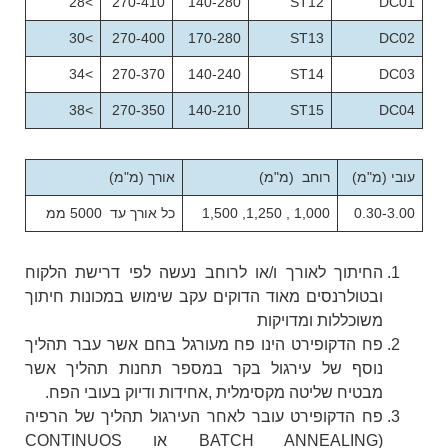
>28
270-410
140-280
ST12
DC01
>30
270-400
170-280
ST13
DC02
>34
270-370
140-240
ST14
DC03
>38
270-350
140-210
ST15
DC04
עובי (מ"מ)
רוחב (מ"מ)
אורך (מ"מ)
0.30-3.00
1,000 , 1,250, 1,500
כל אורך עד 5000 ממ
החיתוך לאורך ו/או לרוחב נעשה לפי דרישת הלקוח
ובטולרנסים מאוד הדוקים עקב שימוש במכונות חיתוך
משוכללות ומדויקות
פח הדקופירט הינו פח מעורגל בחם אשר עבר תהליך
נוסף של עירגול בקר במספר תחנות תהליך אשר
מבטיח שליטה מקסימלית ,אחידות ודיוק בעובי הפח.
פח הדקופירט עובר לאחר העירגול תהליך של הרפיה
(BATCH ANNEALING או CONTINUOS