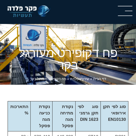
פח דקופירט מעורגל
בקר
דף הבית
»
שירותי פלדה
»
פח דקופירט מעורגל בקר
סוג לפי תקן
סוג לפי
נקודת
נקודת
התארכות
אירופאי
תקן גרמני
מתיחה
כניעה
%
EN10130
DIN 1623
מגה
מגה
פסקל
פסקל